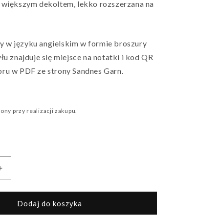
 większym dekoltem, lekko rozszerzana na
 w języku angielskim w formie broszury
łu znajduje się miejsce na notatki i kod QR
ru w PDF ze strony Sandnes Garn.
ony przy realizacji zakupu.
Zwiększ
ilość
dla
Sukienka
Dodaj do koszyka
Minnie