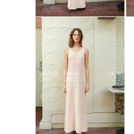
Otwórz
Otwó
multimedia
mult
4
5
w
w
oknie
okni
modalnym
mod