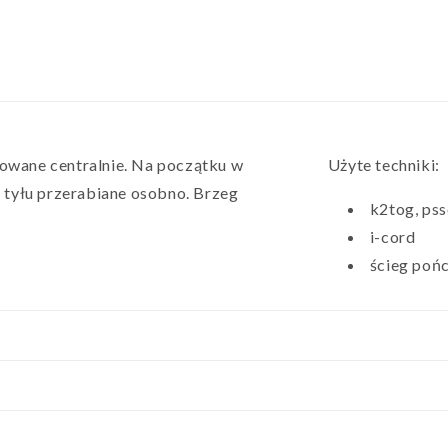
kowane centralnie. Na początku w
Użyte techniki:
i tyłu przerabiane osobno. Brzeg
k2tog, ps
i-cord
ścieg pońc