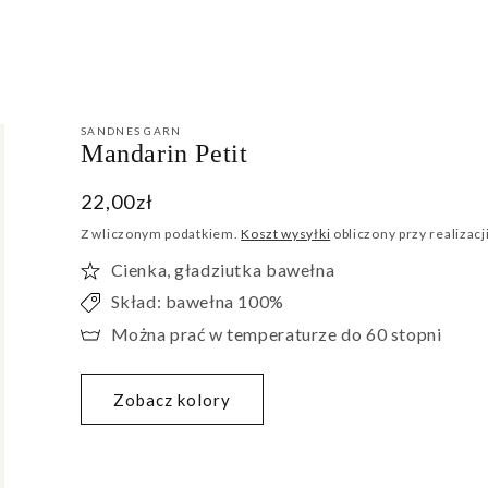
SANDNES GARN
Mandarin Petit
Cena
22,00zł
regularna
Z wliczonym podatkiem.
Koszt wysyłki
obliczony przy realizacj
Cienka, gładziutka bawełna
Skład: bawełna 100%
Można prać w temperaturze do 60 stopni
Zobacz kolory