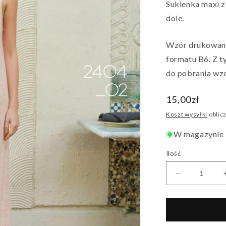
Sukienka maxi z
dole.
Wzór drukowany
formatu B6. Z ty
do pobrania wzo
Cena
15,00zł
regularna
Koszt wysyłki
oblicz
W magazynie
Ilość
Zmniejsz
ilość
dla
Sukienka
Minnie