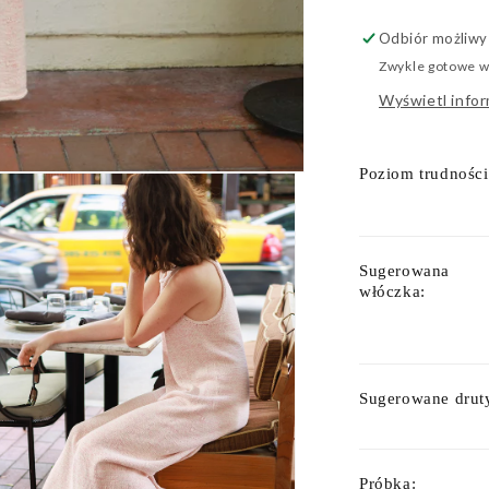
(2404_02)
Odbiór możliw
Zwykle gotowe w
Wyświetl infor
Poziom trudności
Sugerowana
włóczka:
Sugerowane drut
Próbka: