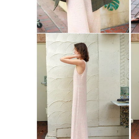
Otwórz
Otwó
multimedia
mult
2
3
w
w
oknie
okni
modalnym
mod