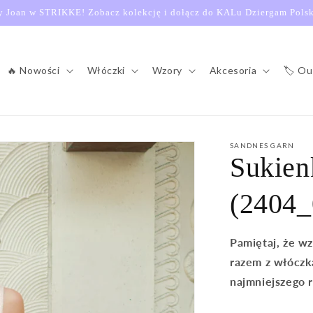
 Joan w STRIKKE! Zobacz kolekcję i dołącz do KALu Dziergam Polsk
🔥 Nowości
Włóczki
Wzory
Akcesoria
🏷️ Ou
SANDNES GARN
Sukien
(2404_
Pamiętaj, że w
razem z włóczk
najmniejszego 